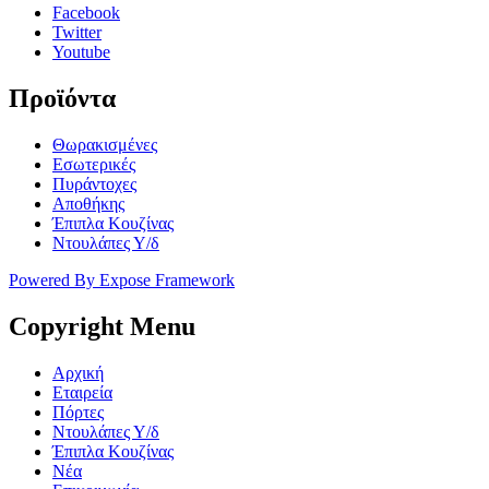
Facebook
Twitter
Youtube
Προϊόντα
Θωρακισμένες
Εσωτερικές
Πυράντοχες
Αποθήκης
Έπιπλα Κουζίνας
Ντουλάπες Υ/δ
Powered By Expose Framework
Copyright
Menu
Αρχική
Εταιρεία
Πόρτες
Ντουλάπες Υ/δ
Έπιπλα Κουζίνας
Νέα